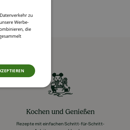
 Datenverkehr zu
 unsere Werbe-
ombinieren, die
e gesammelt
KZEPTIEREN
Kochen und Genießen
Rezepte mit einfachen Schritt-für-Schritt-