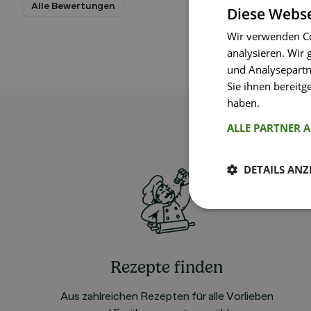
Alle Bewertungen
Diese Webse
Wir verwenden Co
analysieren. Wir
und Analysepartn
Sie ihnen bereitg
haben.
Weitere I
ALLE PARTNER 
DETAILS ANZ
Rezepte finden
Aus zahlreichen Rezepten für alle Vorlieben