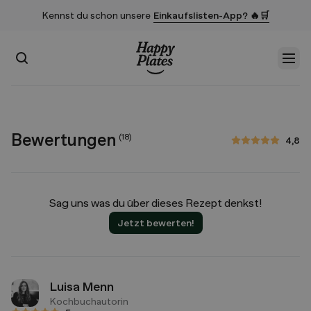
Kennst du schon unsere
Einkaufslisten-App? 🔥🛒
Suchen
Men
Startseite
Bewertungen
(
18
)
4,8
4,8 von 5 Sternen
Sag uns was du über dieses Rezept denkst!
Jetzt bewerten!
Luisa Menn
Kochbuchautorin