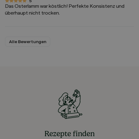
5
5 von 5 Sternen
Das Osterlamm war köstlich! Perfekte Konsistenz und
überhaupt nicht trocken.
Alle Bewertungen
Rezepte finden