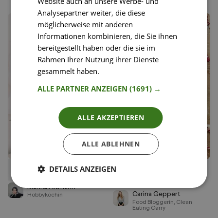
Website auch an unsere Werbe- und
Analysepartner weiter, die diese
möglicherweise mit anderen
Informationen kombinieren, die Sie ihnen
bereitgestellt haben oder die sie im
Rahmen Ihrer Nutzung ihrer Dienste
gesammelt haben.
Weitere Informationen
ALLE PARTNER ANZEIGEN
(1691) →
ALLE AKZEPTIEREN
ALLE ABLEHNEN
DETAILS ANZEIGEN
22
38
Schoko Knusperkekse
Zuckerfreie vegane
Liken
Liken
Linzeraugen (Spitzbuben)
Speichern
Speichern
Marika Altmann
Carina Geppert
Hobbyköchin
Food Bloggerin, Clean
Eating Carry