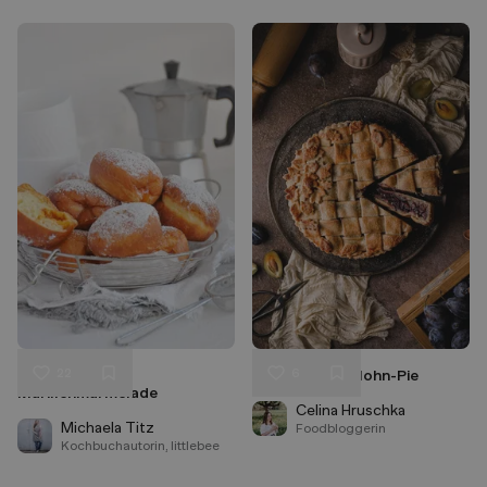
22
6
Krapfen mit
Zwetschken-Mohn-Pie
Liken
Liken
Marillenmarmelade
Speichern
Speichern
Celina Hruschka
Michaela Titz
Foodbloggerin
Kochbuchautorin, littlebee