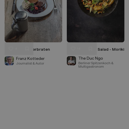
4
14
Münchner Sauerbraten
Chicken Mango Salad - Moriki
Liken
Liken
Speichern
Speichern
The Duc Ngo
Franz Kotteder
Berliner Spitzenkoch &
Journalist & Autor
Multigastronom