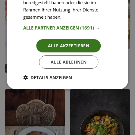
bereitgestellt haben oder die sie im
Rahmen Ihrer Nutzung ihrer Dienste
gesammelt haben.
Weitere Informationen
ALLE PARTNER ANZEIGEN
(1691) →
ALLE AKZEPTIEREN
14
34
Karfiolreis mit Erbsen
Spaghetti mit Ofenkäse,
Liken
Liken
Feigen und Maroni
ALLE ABLEHNEN
Speichern
Speichern
Rose von
buntgekocht.at
Luisa Menn
Kochbuchautorin
DETAILS ANZEIGEN