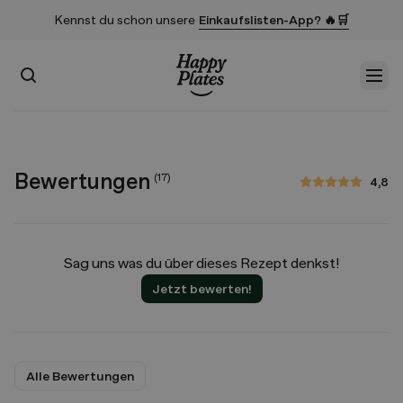
Kennst du schon unsere
Einkaufslisten-App? 🔥🛒
Suchen
Men
Startseite
Bewertungen
(
17
)
4,8
4,8 von 5 Sternen
Sag uns was du über dieses Rezept denkst!
Jetzt bewerten!
Alle Bewertungen