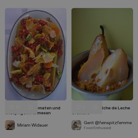
23
6
Maisbrot mit Tomaten und
Salzbirne in Dulche de Leche
Liken
Liken
knusprigem Parmesan
Crumble
Speichern
Speichern
Gerit @feinspitzfemme
Miriam Widauer
Food Enthusiast