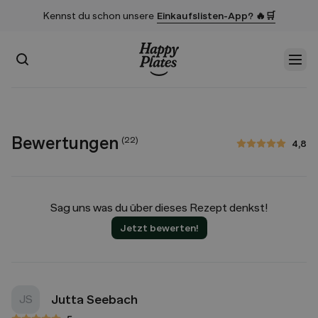
Kennst du schon unsere
Einkaufslisten-App? 🔥🛒
Suchen
Men
Startseite
Bewertungen
(
22
)
4,8
4,8 von 5 Sternen
Sag uns was du über dieses Rezept denkst!
Jetzt bewerten!
Jutta Seebach
JS