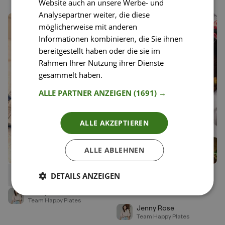
Website auch an unsere Werbe- und
Analysepartner weiter, die diese
möglicherweise mit anderen
Informationen kombinieren, die Sie ihnen
bereitgestellt haben oder die sie im
Rahmen Ihrer Nutzung ihrer Dienste
gesammelt haben.
Weitere Informationen
ALLE PARTNER ANZEIGEN
(1691) →
ALLE AKZEPTIEREN
ALLE ABLEHNEN
DETAILS ANZEIGEN
54
134
Gnocchi in Salbeibutter
Orientalischer Eintopf mit
Liken
Liken
geröstetem Blumenkohl und
Speichern
Speichern
Jenny Rose
roten Rüben
Team Happy Plates
Jenny Rose
Team Happy Plates