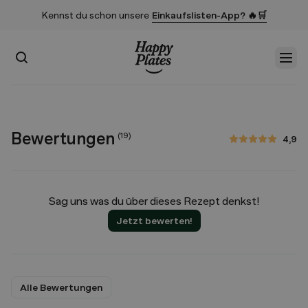
Kennst du schon unsere
Einkaufslisten-App? 🔥🛒
Suchen
Men
Startseite
Bewertungen
(
19
)
4,9
4,9 von 5 Sternen
Sag uns was du über dieses Rezept denkst!
Jetzt bewerten!
Alle Bewertungen