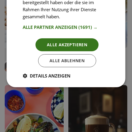
bereitgestellt haben oder die sie im
Rahmen Ihrer Nutzung ihrer Dienste
gesammelt haben.
Weitere Informationen
ALLE PARTNER ANZEIGEN
(1691) →
ALLE AKZEPTIEREN
24
37
Veganes Bananenbrot
Tomaten Tarte
Liken
Liken
ALLE ABLEHNEN
Speichern
Speichern
Carina Geppert
Kerstin Ransauer
Food Bloggerin, Clean
Food Bloggerin, lila lemon
Eating Carry
DETAILS ANZEIGEN