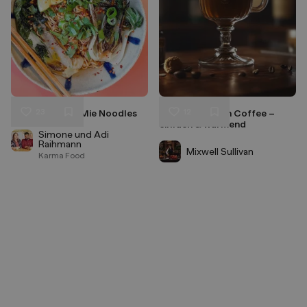
23
12
Spicy Pak Choi Mie Noodles
Klassischer Irish Coffee –
Liken
Liken
einfach & wärmend
Speichern
Speichern
Simone und Adi
Raihmann
Mixwell Sullivan
Karma Food