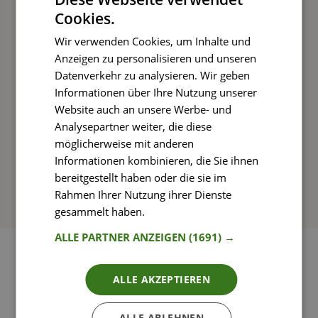
Cookies.
Kochen und Genießen
Wir verwenden Cookies, um Inhalte und
Rezepte mit einfachen Schritt-für-Schritt-
Anzeigen zu personalisieren und unseren
Anleitungen nachkochen
Datenverkehr zu analysieren. Wir geben
Informationen über Ihre Nutzung unserer
Website auch an unsere Werbe- und
Analysepartner weiter, die diese
So funktioniert’s
möglicherweise mit anderen
Informationen kombinieren, die Sie ihnen
bereitgestellt haben oder die sie im
Rahmen Ihrer Nutzung ihrer Dienste
gesammelt haben.
Weitere Informationen
ALLE PARTNER ANZEIGEN
(1691) →
ALLE AKZEPTIEREN
ALLE ABLEHNEN