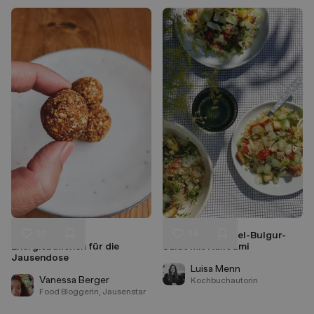
22
24
Karotte-Mango
Tomaten-Fenchel-Bulgur-
Liken
Liken
Energiebällchen für die
Salat mit Halloumi
Speichern
Speichern
Jausendose
Luisa Menn
Vanessa Berger
Kochbuchautorin
Food Bloggerin, Jausenstar