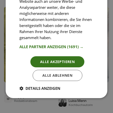
Website auch an unsere Werbe- und
Analysepartner weiter, die diese
möglicherweise mit anderen
Informationen kombinieren, die Sie ihnen
bereitgestellt haben oder die sie im
Rahmen Ihrer Nutzung ihrer Dienste
gesammelt haben.
Weitere Informationen
ALLE PARTNER ANZEIGEN
(1691) →
ALLE AKZEPTIEREN
ALLE ABLEHNEN
DETAILS ANZEIGEN
16
61
Zucchiniblüten-Quiche
Gnocchi mit Lachs und
Liken
Liken
Brokkoli
Speichern
Speichern
Happy Plates
Luisa Menn
Redaktionsteam
Kochbuchautorin