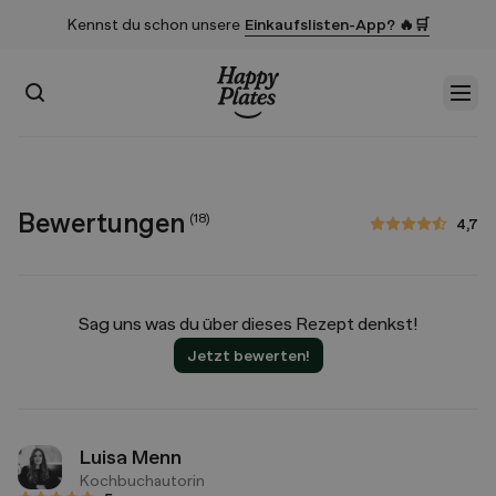
Kennst du schon unsere
Einkaufslisten-App? 🔥🛒
Suchen
Men
Startseite
Bewertungen
(
18
)
4,7
4,7 von 5 Sternen
Sag uns was du über dieses Rezept denkst!
Jetzt bewerten!
Luisa Menn
Kochbuchautorin