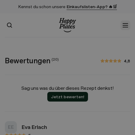
Kennst du schon unsere
Einkaufslisten-App? 🔥🛒
Suchen
Men
Startseite
Bewertungen
(
20
)
4,8
4,8 von 5 Sternen
Sag uns was du über dieses Rezept denkst!
Jetzt bewerten!
Eva Erlach
EE