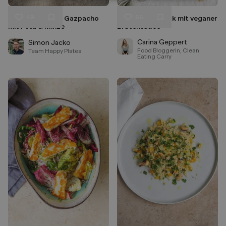
49
66
Wassermelonen Gazpacho
Blumenkohlsteak mit veganer
Liken
Liken
mit Feta & Minze
Bratensauce
Speichern
Speichern
Carina Geppert
Simon Jacko
Food Bloggerin, Clean
Team Happy Plates
Eating Carry