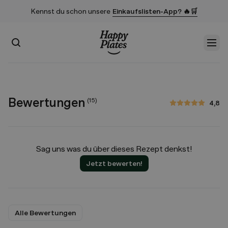
Kennst du schon unsere
Einkaufslisten-App? 🔥🛒
Suchen
Men
Startseite
Bewertungen
(
15
)
4,8
4,8 von 5 Sternen
Sag uns was du über dieses Rezept denkst!
Jetzt bewerten!
Alle Bewertungen