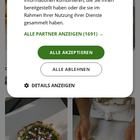
Informationen kombinieren, die Sie ihnen
bereitgestellt haben oder die sie im
Rahmen Ihrer Nutzung ihrer Dienste
gesammelt haben.
Weitere Informationen
ALLE PARTNER ANZEIGEN
(1691) →
ALLE AKZEPTIEREN
40
99
Vegane Spinat-Tomaten-
Mediterraner Nudelsalat
Liken
Liken
Frittata mit Joghurt-Pesto-
Speichern
Speichern
Dip
Jenny Rose
ALLE ABLEHNEN
Team Happy Plates
Antje Seebach
Team Happy Plates
DETAILS ANZEIGEN