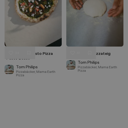
34
41
Sommerliche Pesto Pizza
Grundrezept Pizzateig
Liken
Liken
"Pesto Beast"
Speichern
Speichern
Tom Philips
Tom Philips
Pizzabäcker, Mama Earth
Pizza
Pizzabäcker, Mama Earth
Pizza