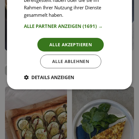
bereitgestellt haben oder die sie im
Rahmen Ihrer Nutzung ihrer Dienste
gesammelt haben.
Weitere Informationen
ALLE PARTNER ANZEIGEN
(1691) →
ALLE AKZEPTIEREN
107
61
Geröstete Tomatensuppe
Green Goddess Salad
Liken
Liken
ALLE ABLEHNEN
Speichern
Speichern
Jenny Rose
Jenny Rose
Team Happy Plates
Team Happy Plates
DETAILS ANZEIGEN