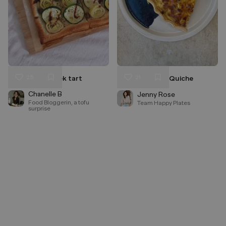
25
21
Zucchini and leek tart
Kürbis-Ricotta Quiche
Liken
Liken
Speichern
Speichern
Chanelle B
Jenny Rose
Food Bloggerin, a tofu
Team Happy Plates
surprise