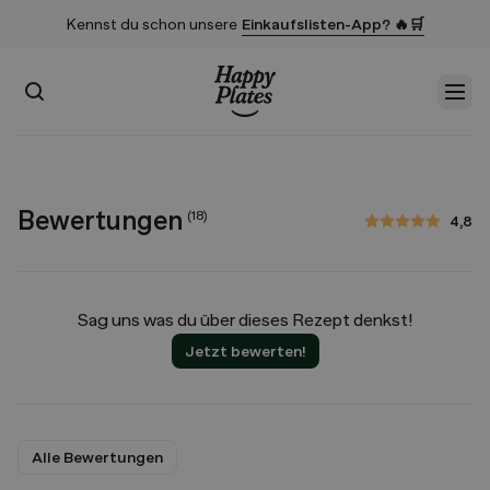
Kennst du schon unsere
Einkaufslisten-App? 🔥🛒
Suchen
Men
Startseite
Bewertungen
(
18
)
4,8
4,8 von 5 Sternen
Sag uns was du über dieses Rezept denkst!
Jetzt bewerten!
Alle Bewertungen