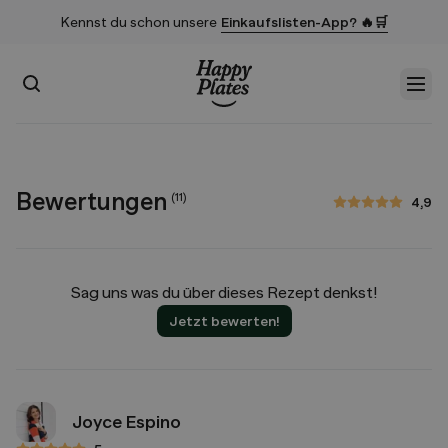
Kennst du schon unsere
Einkaufslisten-App? 🔥🛒
Suchen
Men
Startseite
Bewertungen
(
11
)
4,9
4,9 von 5 Sternen
Sag uns was du über dieses Rezept denkst!
Jetzt bewerten!
Joyce Espino