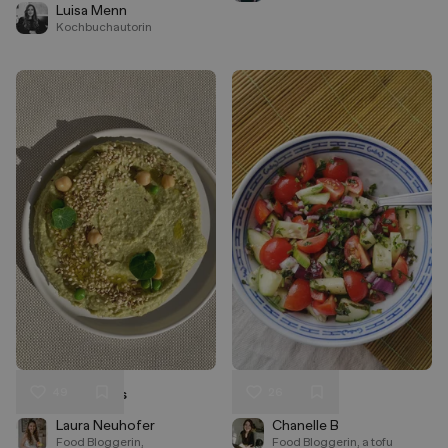
Luisa Menn
Kochbuchautorin
49
26
Erbsen-Hummus
Shirazi salad
Liken
Liken
Speichern
Speichern
Laura Neuhofer
Chanelle B
Food Bloggerin,
Food Bloggerin, a tofu