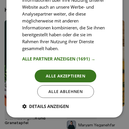
Website auch an unsere Werbe- und
Könnte dir auch gefallen
Analysepartner weiter, die diese
möglicherweise mit anderen
Informationen kombinieren, die Sie ihnen
bereitgestellt haben oder die sie im
Rahmen Ihrer Nutzung ihrer Dienste
gesammelt haben.
Weitere Informationen
ALLE PARTNER ANZEIGEN
(1691) →
ALLE AKZEPTIEREN
ALLE ABLEHNEN
DETAILS ANZEIGEN
32
14
Kurkuma-Blumenkohlreis mit
Kürbissuppe my way
Liken
Liken
Chili-Auberginen und
Speichern
Speichern
Granatapfel
Maryam Yeganehfar