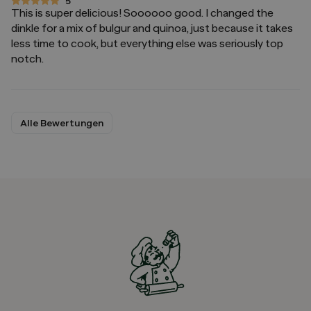
5
5 von 5 Sternen
This is super delicious! Soooooo good. I changed the
dinkle for a mix of bulgur and quinoa, just because it takes
less time to cook, but everything else was seriously top
notch.
Alle Bewertungen