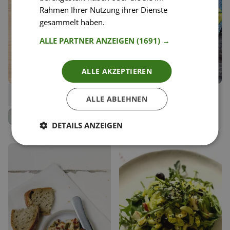
Rahmen Ihrer Nutzung ihrer Dienste
gesammelt haben.
Weitere Informationen
ALLE PARTNER ANZEIGEN
(1691) →
ALLE AKZEPTIEREN
84
21
Eiernockerl mit Salat
Quinoa-Feta Patties
ALLE ABLEHNEN
Liken
Liken
Speichern
Speichern
Jenny Rose
Mimilicious
Team Happy Plates
Köchin
DETAILS ANZEIGEN