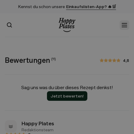
Kennst du schon unsere
Einkaufslisten-App? 🔥🛒
Suchen
Men
Startseite
Bewertungen
(
11
)
4,8
4,8 von 5 Sternen
Sag uns was du über dieses Rezept denkst!
Jetzt bewerten!
Happy Plates
Redaktionsteam