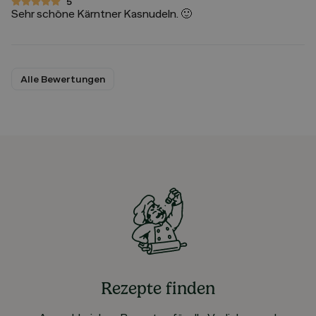
5
5 von 5 Sternen
Sehr schöne Kärntner Kasnudeln. 🙂
Alle Bewertungen
Rezepte finden