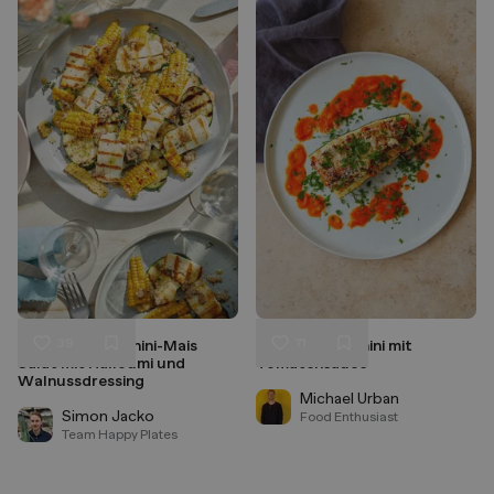
39
71
Gegrillter Zucchini-Mais
Gefüllte Zucchini mit
Liken
Liken
Salat mit Halloumi und
Tomatensauce
Speichern
Speichern
Walnussdressing
Michael Urban
Simon Jacko
Food Enthusiast
Team Happy Plates