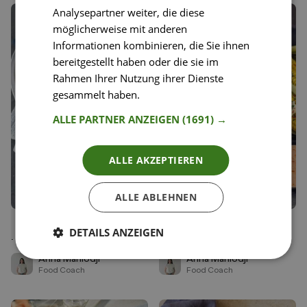
Analysepartner weiter, die diese
möglicherweise mit anderen
Informationen kombinieren, die Sie ihnen
bereitgestellt haben oder die sie im
Rahmen Ihrer Nutzung ihrer Dienste
gesammelt haben.
Weitere Informationen
ALLE PARTNER ANZEIGEN
(1691) →
ALLE AKZEPTIEREN
ALLE ABLEHNEN
26
44
Rollgerstensalat mit Zatar-
Crispy Chicken mit Chilimais
Liken
Liken
DETAILS ANZEIGEN
Feta und Cashewnüssen
und Sriracha- Dip
Speichern
Speichern
Anna Mahlodji
Anna Mahlodji
Food Coach
Food Coach