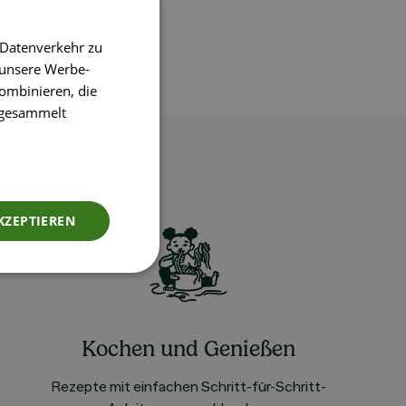
 Datenverkehr zu
 unsere Werbe-
ombinieren, die
e gesammelt
KZEPTIEREN
Kochen und Genießen
Rezepte mit einfachen Schritt-für-Schritt-