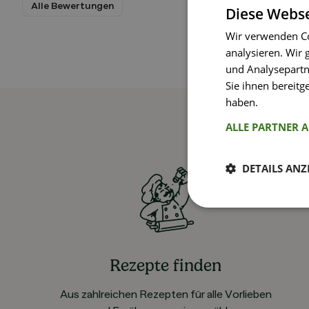
Alle Bewertungen
Diese Webse
Wir verwenden Co
analysieren. Wir
und Analysepartn
Sie ihnen bereitg
haben.
Weitere I
ALLE PARTNER 
DETAILS ANZ
Rezepte finden
Aus zahlreichen Rezepten für alle Vorlieben