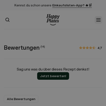
Kennst du schon unsere
Einkaufslisten-App? 🔥🛒
Suchen
Men
Startseite
Bewertungen
(
14
)
4,7
4,7 von 5 Sternen
Sag uns was du über dieses Rezept denkst!
Jetzt bewerten!
Alle Bewertungen