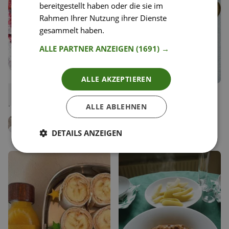
bereitgestellt haben oder die sie im
Rahmen Ihrer Nutzung ihrer Dienste
gesammelt haben.
Weitere Informationen
ALLE PARTNER ANZEIGEN
(1691) →
ALLE AKZEPTIEREN
5
36
Quinoa-Mangold-Salat mit
Rotes Thai Curry mit Huhn
Liken
Liken
Roter Rübe
Speichern
Speichern
ALLE ABLEHNEN
Clemens Drdla
ConFusion- Asiatisch
Nina Mandl
kochen
DETAILS ANZEIGEN