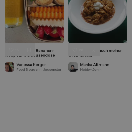
18
28
Erdnussbutter-Bananen-
Szegediner Gulasch meiner
Liken
Liken
Wrap für die Jausendose
Großmutter
Speichern
Speichern
Vanessa Berger
Marika Altmann
Food Bloggerin, Jausenstar
Hobbyköchin