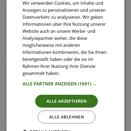
Wir verwenden Cookies, um Inhalte und
Schritt
1
/
9
Anzeigen zu personalisieren und unseren
Für den Weichselröster, Weichseln mit
Datenverkehr zu analysieren. Wir geben
Apfelsaft, Zucker und Zimt aufkochen und für
Informationen über Ihre Nutzung unserer
ca. 10 Minuten köcheln lassen. Stärke mit Wasser
Website auch an unsere Werbe- und
verquirlen, sodass keine Klumpen entstehen und
Analysepartner weiter, die diese
einrühren. Alles weitere 2-3 Minuten köcheln
möglicherweise mit anderen
lassen und beiseite stellen.
Informationen kombinieren, die Sie ihnen
bereitgestellt haben oder die sie im
Rahmen Ihrer Nutzung ihrer Dienste
Schritt
2
/
9
gesammelt haben.
Weitere Informationen
Währenddessen, für die Mandeln ein Blech mit
Backpapier vorbereiten. In einer beschichteten
ALLE PARTNER ANZEIGEN
(1691) →
Pfanne Zucker mit Salz langsam karamellisieren
lassen und Mandelblätter hinzufügen und rühren
bis alle Blättchen vom Zucker überzogen sind.
ALLE AKZEPTIEREN
Sofort auf dem Backblech verteilen und
auskühlen lassen.
ALLE ABLEHNEN