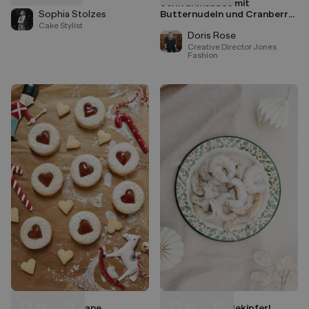
Senfrahmsauce mit
Speichern
Speichern
Sophia Stolzes
Butternudeln und Cranberry
Sauce
Cake Stylist
Doris Rose
Creative Director Jones
Fashion
38
52
Zuckerfreie vegane
Klassische Vanillekipferl