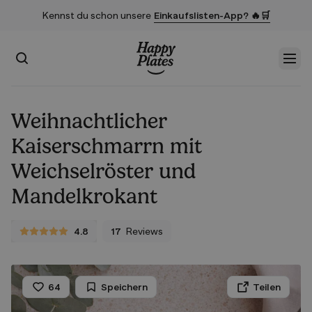
Kennst du schon unsere
Einkaufslisten-App? 🔥🛒
Suchen
Men
Startseite
Weihnachtlicher
Kaiserschmarrn mit
Weichselröster und
Mandelkrokant
4.8
17
Reviews
4.8 von 5 Sternen
64
Speichern
Teilen
Liken