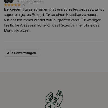
Kochbuchautorin
5
5 von 5 Sternen
Bei diesem Kaiserschmarrn hat einfach alles gepasst. Es ist
super, ein gutes Rezept für so einen Klassiker zu haben,
auf das ich immer wieder zurückgreifen kann. Für weniger
festliche Anlässe mache ich das Rezept immer ohne das
Mandelkrokant.
Alle Bewertungen