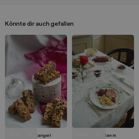
Könnte dir auch gefallen
31
49
Schoko Nuss Stangerl
Rindslungenbraten in
Liken
Liken