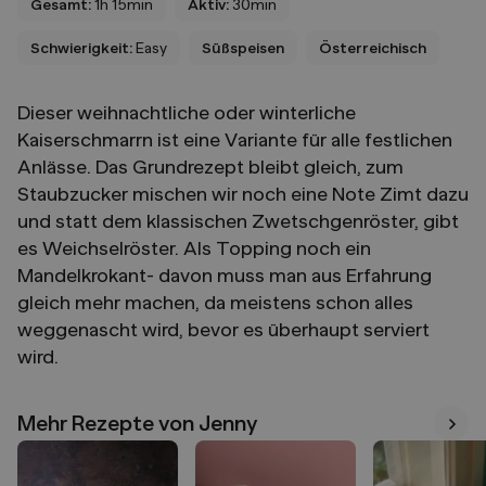
Gesamt:
1h 15min
Aktiv:
30min
Schwierigkeit:
Easy
Süßspeisen
Österreichisch
Dieser weihnachtliche oder winterliche
Kaiserschmarrn ist eine Variante für alle festlichen
Anlässe. Das Grundrezept bleibt gleich, zum
Staubzucker mischen wir noch eine Note Zimt dazu
und statt dem klassischen Zwetschgenröster, gibt
es Weichselröster. Als Topping noch ein
Mandelkrokant- davon muss man aus Erfahrung
gleich mehr machen, da meistens schon alles
weggenascht wird, bevor es überhaupt serviert
wird.
Mehr Rezepte von Jenny
Mehr