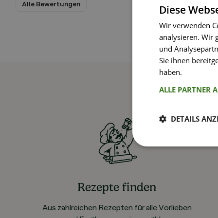
Alle Bewertungen
Diese Webse
Wir verwenden Co
analysieren. Wir
und Analysepartn
Sie ihnen bereitg
haben.
Weitere I
ALLE PARTNER 
DETAILS ANZ
Rezepte finden
Aus zahlreichen Rezepten für alle Vorlieben