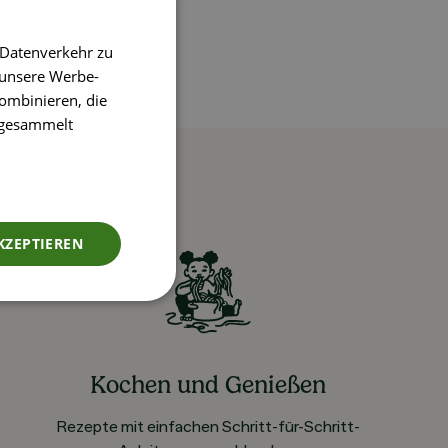
 Datenverkehr zu
 unsere Werbe-
ombinieren, die
e gesammelt
KZEPTIEREN
Kochen und Genießen
Rezepte mit einfachen Schritt-für-Schritt-