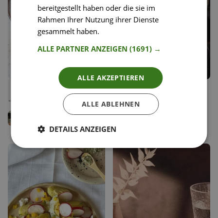
bereitgestellt haben oder die sie im
Rahmen Ihrer Nutzung ihrer Dienste
gesammelt haben.
Weitere Informationen
ALLE PARTNER ANZEIGEN
(1691) →
ALLE AKZEPTIEREN
64
55
Pappardelle mit Steinpilzen
Radicchio-Orangen Salat mit
Liken
Liken
und Trüffelöl
Walnüssen
Speichern
Speichern
ALLE ABLEHNEN
Christina Gugerell
Happy Plates
Food Enthusiast
Redaktionsteam
DETAILS ANZEIGEN