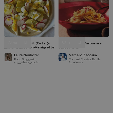
52
18
Kartoffelsalat mit (Oster)-
Spaghetti alla Carbonara
Liken
Liken
Eier & Radieschen-Vinaigrette
vegetariana
Speichern
Speichern
Laura Neuhofer
Marcello Zaccaria
Food Bloggerin,
Content Creator, Barilla
yo__whats_cookin
Academia