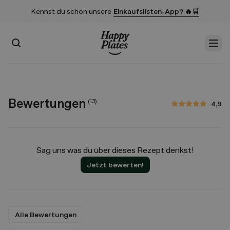
Kennst du schon unsere
Einkaufslisten-App? 🔥🛒
Suchen
Men
Startseite
Bewertungen
(
13
)
4,9
4,9 von 5 Sternen
Sag uns was du über dieses Rezept denkst!
Jetzt bewerten!
Alle Bewertungen