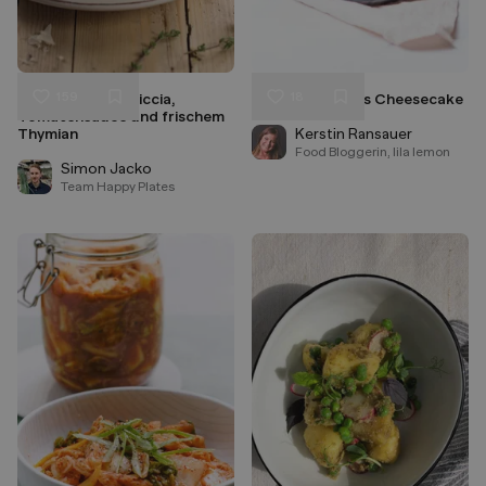
159
18
Rigatoni mit Salsiccia,
Low Carb Kokos Cheesecake
Liken
Liken
Tomatensauce und frischem
Speichern
Speichern
Thymian
Kerstin Ransauer
Food Bloggerin, lila lemon
Simon Jacko
Team Happy Plates