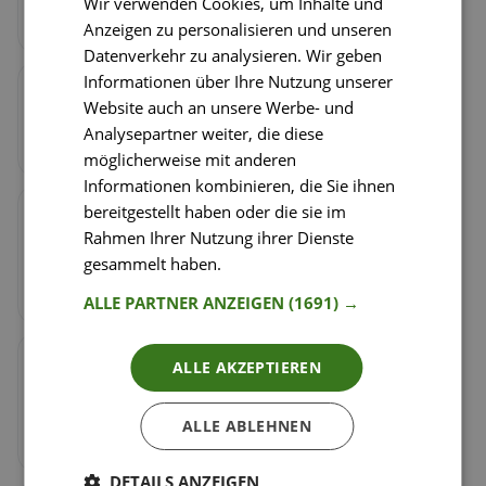
Wir verwenden Cookies, um Inhalte und
ramekins.
Anzeigen zu personalisieren und unseren
Datenverkehr zu analysieren. Wir geben
Informationen über Ihre Nutzung unserer
Schritt
3
/
6
Website auch an unsere Werbe- und
Divide the milk into each ramekin. This small
Analysepartner weiter, die diese
amount of liquid will help the eggs to steam.
möglicherweise mit anderen
Informationen kombinieren, die Sie ihnen
bereitgestellt haben oder die sie im
Schritt
4
/
6
Rahmen Ihrer Nutzung ihrer Dienste
Crack an egg into each dish, gently so as not to
gesammelt haben.
Weitere Informationen
pop the yolk, and top each ramekin with a pinch
of salt and pepper.
ALLE PARTNER ANZEIGEN
(1691) →
Schritt
5
/
6
ALLE AKZEPTIEREN
Bake for 10-12 minutes until the whites are
cooked through and the yolk is cooked to your
ALLE ABLEHNEN
preference.
DETAILS ANZEIGEN