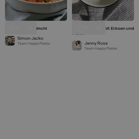
71
48
Koreanisches Kimchi
Kartoffelsalat mit Erbsen und
Liken
Liken
Pesto
Speichern
Speichern
Simon Jacko
Jenny Rose
Team Happy Plates
Team Happy Plates