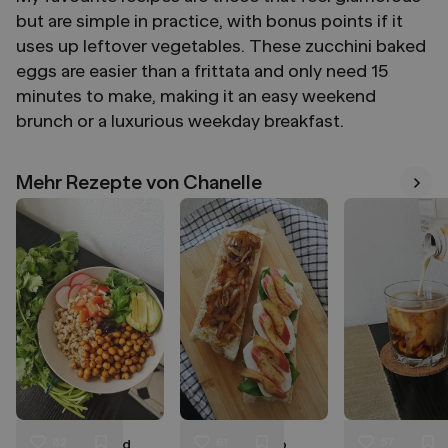
but are simple in practice, with bonus points if it
uses up leftover vegetables. These zucchini baked
eggs are easier than a frittata and only need 15
minutes to make, making it an easy weekend
brunch or a luxurious weekday breakfast.
Mehr Rezepte von Chanelle
Mehr
82
61
57
Mexican flavored
Pickled rhubarb
Brown sugar s