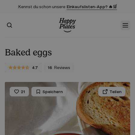
Kennst du schon unsere
Einkaufslisten-App? 🔥🛒
Suchen
Men
Startseite
Baked eggs
4.7
16
Reviews
4.7 von 5 Sternen
21
Speichern
Teilen
Liken