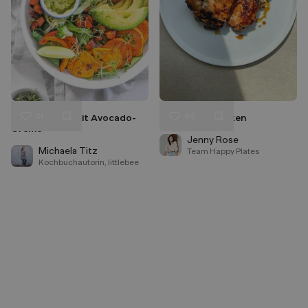
21
95
Gemüsebowl mit Avocado-
Asian BBQ Chicken
Liken
Liken
Creme
Speichern
Speichern
Jenny Rose
Michaela Titz
Team Happy Plates
Kochbuchautorin, littlebee