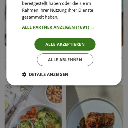
bereitgestellt haben oder die sie im
Rahmen Ihrer Nutzung ihrer Dienste
gesammelt haben.
Weitere Informationen
ALLE PARTNER ANZEIGEN
(1691) →
ALLE AKZEPTIEREN
48
36
Keto Zimtsterne
Quinoa-Salat mit
Liken
Liken
Zitronenhuhn und Gremolata
Speichern
Speichern
ALLE ABLEHNEN
Carina Geppert
Anna Mahlodji
Food Bloggerin, Clean
Eating Carry
Food Coach
DETAILS ANZEIGEN