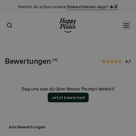
Kennst du schon unsere
Einkaufslisten-App? 🔥🛒
Suchen
Men
Startseite
Bewertungen
(
18
)
4,7
4,7 von 5 Sternen
Sag uns was du über dieses Rezept denkst!
Jetzt bewerten!
Alle Bewertungen