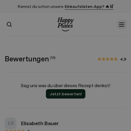
Kennst du schon unsere
Einkaufslisten-App? 🔥🛒
Suchen
Men
Startseite
Bewertungen
(
18
)
4,9
4,9 von 5 Sternen
Sag uns was du über dieses Rezept denkst!
Jetzt bewerten!
Elisabeth Bauer
EB