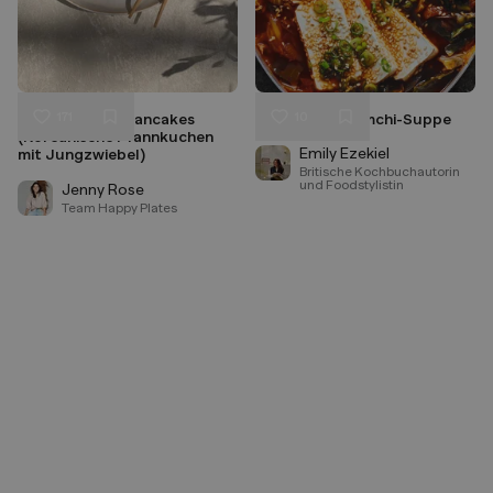
171
10
Crispy Korean Pancakes
Koreanische Kimchi-Suppe
Liken
Liken
(Koreanische Pfannkuchen
Speichern
Speichern
Emily Ezekiel
mit Jungzwiebel)
Britische Kochbuchautorin
und Foodstylistin
Jenny Rose
Team Happy Plates