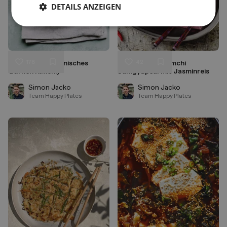
DETAILS ANZEIGEN
178
42
Oi Kimchi (Koreanisches
Koreanisches Kimchi
Liken
Liken
Gurken Kimchi)
Samgyupsal mit Jasminreis
Speichern
Speichern
Simon Jacko
Simon Jacko
Team Happy Plates
Team Happy Plates