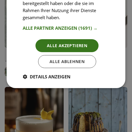
bereitgestellt haben oder die sie im
Rahmen Ihrer Nutzung ihrer Dienste
gesammelt haben.
Weitere Informationen
ALLE PARTNER ANZEIGEN
(1691) →
ALLE AKZEPTIEREN
50
29
Kalte Sobanudeln mit Gurke
Zimt Schokoladen Tarte
Liken
Liken
und Sesam
Speichern
Speichern
ALLE ABLEHNEN
Sophia Stolzes
Simon Jacko
Cake Stylist
Team Happy Plates
DETAILS ANZEIGEN