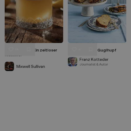
14
4
Whiskey Sour: Ein zeitloser
Zucchini-Zimt-Guglhupf
Liken
Liken
Klassiker
Speichern
Speichern
Franz Kotteder
Journalist & Autor
Mixwell Sullivan