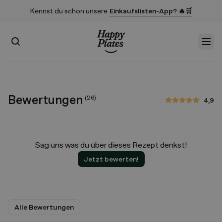
Kennst du schon unsere
Einkaufslisten-App? 🔥🛒
Suchen
Men
Startseite
Bewertungen
(
26
)
4,9
4,9 von 5 Sternen
Sag uns was du über dieses Rezept denkst!
Jetzt bewerten!
Alle Bewertungen