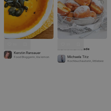
20
22
Kürbissuppe
Krapfen mit
Liken
Liken
Marillenmarmelade
Speichern
Speichern
Kerstin Ransauer
Michaela Titz
Food Bloggerin, lila lemon
Kochbuchautorin, littlebee