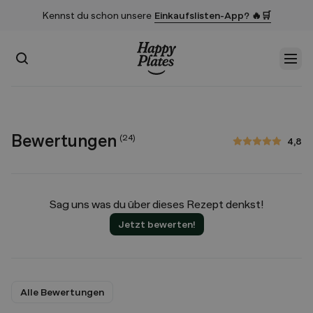
Kennst du schon unsere
Einkaufslisten-App? 🔥🛒
Suchen
Men
Startseite
Bewertungen
(
24
)
4,8
4,8 von 5 Sternen
Sag uns was du über dieses Rezept denkst!
Jetzt bewerten!
Alle Bewertungen