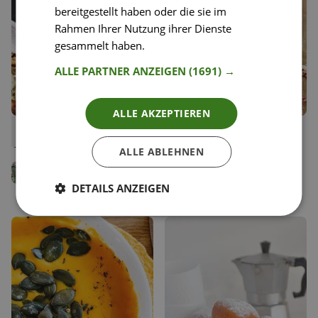
bereitgestellt haben oder die sie im
Rahmen Ihrer Nutzung ihrer Dienste
gesammelt haben.
Weitere Informationen
ALLE PARTNER ANZEIGEN
(1691) →
ALLE AKZEPTIEREN
69
38
Geröstete Kürbissuppe mit
Zuckerfreie vegane
Liken
Liken
Thymian und Croutons
Linzeraugen (Spitzbuben)
Speichern
Speichern
ALLE ABLEHNEN
Carina Geppert
Simon Jacko
Food Bloggerin, Clean
Team Happy Plates
DETAILS ANZEIGEN
Eating Carry