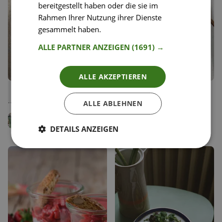
bereitgestellt haben oder die sie im
Rahmen Ihrer Nutzung ihrer Dienste
gesammelt haben.
Weitere Informationen
ALLE PARTNER ANZEIGEN
(1691) →
ALLE AKZEPTIEREN
49
102
Wassermelonen Gazpacho
Kaspressknödel mit Salat
Liken
Liken
mit Feta & Minze
Speichern
Speichern
ALLE ABLEHNEN
Jenny Rose
Simon Jacko
Team Happy Plates
Team Happy Plates
DETAILS ANZEIGEN