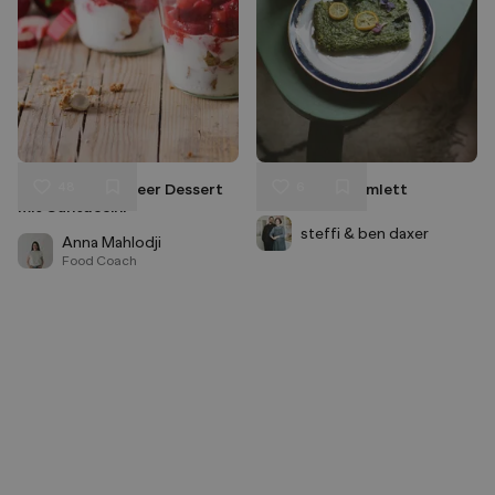
48
6
Rhabarber-Erdbeer Dessert
Kräuter-Omnomlett
Liken
Liken
mit Cantuccini
Speichern
Speichern
steffi & ben daxer
Anna Mahlodji
Food Coach