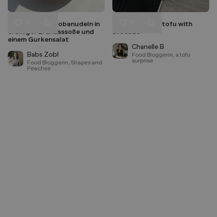
51
17
Warme/Kalte Sobanudeln in
5 minute silken tofu with
Liken
Liken
cremiger Erdnusssoße und
avocado
Speichern
Speichern
einem Gurkensalat
Chanelle B
Babs Zobl
Food Bloggerin, a tofu
surprise
Food Bloggerin, Shapes and
Peaches