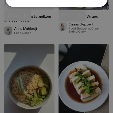
64
42
Grünkohl mit Austernpilzen
Jackfruit Salad-Wraps
Liken
Liken
und Jasminreis
Speichern
Speichern
Carina Geppert
Anna Mahlodji
Food Bloggerin, Clean
Eating Carry
Food Coach