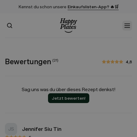
Kennst du schon unsere
Einkaufslisten-App? 🔥🛒
Suchen
Men
Startseite
Bewertungen
(
21
)
4,8
4,8 von 5 Sternen
Sag uns was du über dieses Rezept denkst!
Jetzt bewerten!
Jennifer Siu Tin
JS