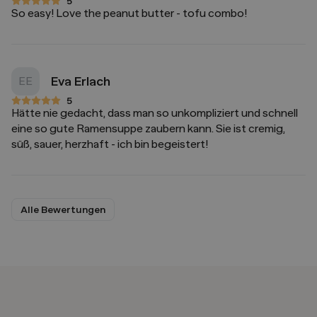
5
5 von 5 Sternen
So easy! Love the peanut butter - tofu combo!
Eva Erlach
EE
5
5 von 5 Sternen
Hätte nie gedacht, dass man so unkompliziert und schnell
eine so gute Ramensuppe zaubern kann. Sie ist cremig,
süß, sauer, herzhaft - ich bin begeistert!
Alle Bewertungen