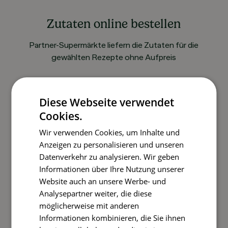
Zutaten online bestellen
Partner-Supermärkte liefern die Zutaten für die
gewählten Rezepte ohne Aufpreis
Diese Webseite verwendet
Cookies.
Wir verwenden Cookies, um Inhalte und
Anzeigen zu personalisieren und unseren
Datenverkehr zu analysieren. Wir geben
Kochen und Genießen
Informationen über Ihre Nutzung unserer
Website auch an unsere Werbe- und
Rezepte mit einfachen Schritt-für-Schritt-
Analysepartner weiter, die diese
Anleitungen nachkochen
möglicherweise mit anderen
Informationen kombinieren, die Sie ihnen