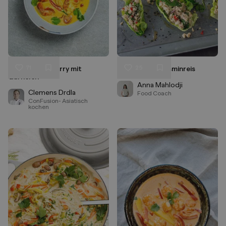
71
25
Gelbes Thai Curry mit
Larb Gai mit Jasminreis
Liken
Liken
Garnelen
Speichern
Speichern
Anna Mahlodji
Clemens Drdla
Food Coach
ConFusion- Asiatisch
kochen