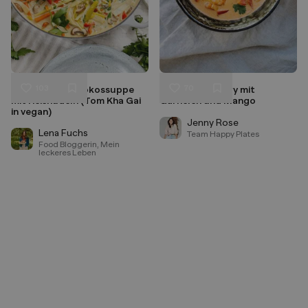
103
70
Thailändische Kokossuppe
Rotes Thai Curry mit
Liken
Liken
mit Reisnudeln (Tom Kha Gai
Garnelen und Mango
Speichern
Speichern
in vegan)
Jenny Rose
Lena Fuchs
Team Happy Plates
Food Bloggerin, Mein
leckeres Leben