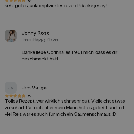
5
5 von 5 Sternen
sehr gutes, unkompliziertes rezept! danke jenny!
Jenny Rose
Team Happy Plates
Danke liebe Corinna, es freut mich, dass es dir
geschmeckt hat!
Jen Varga
JV
5
5 von 5 Sternen
Tolles Rezept, war wirklich sehr sehr gut. Vielleicht etwas
zu scharf für mich, aber mein Mann hat es geliebt und mit
viel Reis war es auch für mich ein Gaumenschmaus :D