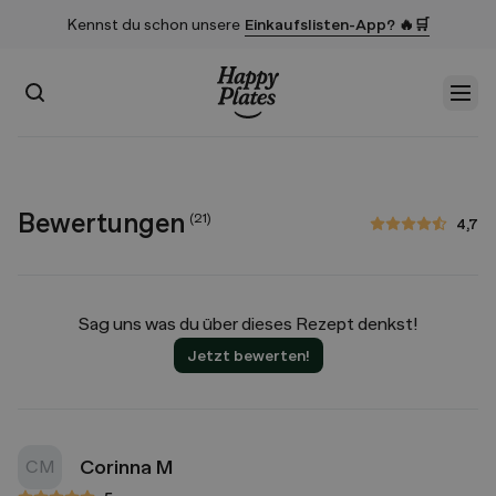
Kennst du schon unsere
Einkaufslisten-App? 🔥🛒
Suchen
Men
Startseite
Bewertungen
(
21
)
4,7
4,7 von 5 Sternen
Sag uns was du über dieses Rezept denkst!
Jetzt bewerten!
Corinna M
CM