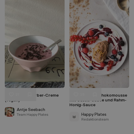
27
25
Erdbeer-Rhabarber-Creme
Stevan Pauls Schokomousse
Liken
Liken
(vegan)
mit Cassis-Sauce und Rahm-
Speichern
Speichern
Honig-Sauce
Antje Seebach
Happy Plates
Team Happy Plates
Redaktionsteam