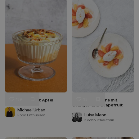
139
32
Topfencreme mit Apfel
Zimt-Mascarpone mit
Liken
Liken
Orangen und Grapefruit
Speichern
Speichern
Michael Urban
Luisa Menn
Food Enthusiast
Kochbuchautorin