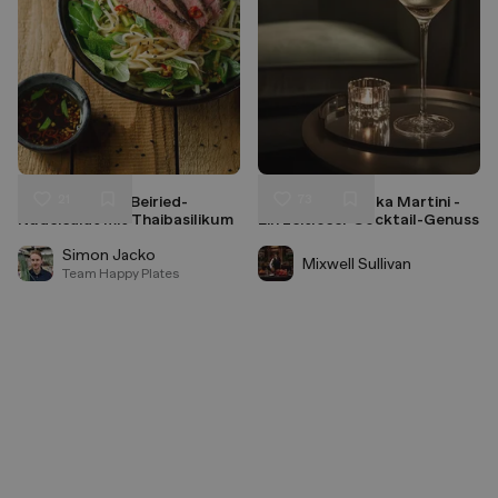
21
73
Thailändischer Beiried-
Klassischer Vodka Martini -
Liken
Liken
Nudelsalat mit Thaibasilikum
Ein zeitloser Cocktail-Genuss
Speichern
Speichern
Simon Jacko
Mixwell Sullivan
Team Happy Plates