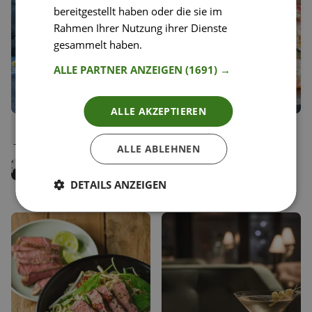
bereitgestellt haben oder die sie im
Rahmen Ihrer Nutzung ihrer Dienste
gesammelt haben.
Weitere Informationen
ALLE PARTNER ANZEIGEN
(1691) →
ALLE AKZEPTIEREN
45
24
Herbstliche Kürbis-Pilz-
Spargel-Erbsen
Liken
Liken
Quesadillas
Flammkuchen
Speichern
Speichern
ALLE ABLEHNEN
Florence Stoiber
Luisa Menn
Food Bloggerin,
Kochbuchautorin
DETAILS ANZEIGEN
AvocadoBanane