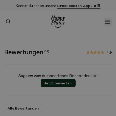
Kennst du schon unsere
Einkaufslisten-App? 🔥🛒
Suchen
Men
Startseite
Bewertungen
(
14
)
4,9
4,9 von 5 Sternen
Sag uns was du über dieses Rezept denkst!
Jetzt bewerten!
Alle Bewertungen