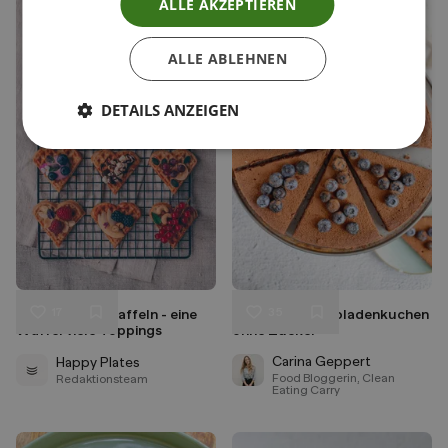
ALLE AKZEPTIEREN
ALLE ABLEHNEN
DETAILS ANZEIGEN
17
35
Vegane Apfelwaffeln - eine
Veganer Schokoladenkuchen
Liken
Liken
Waffel viele Toppings
ohne Zucker
Speichern
Speichern
Carina Geppert
Happy Plates
Food Bloggerin, Clean
Redaktionsteam
Eating Carry