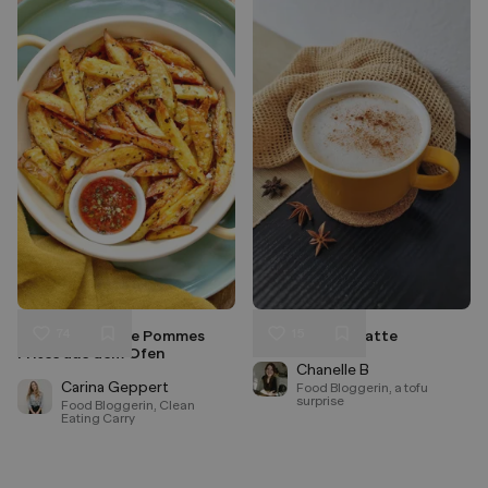
74
15
Selbstgemachte Pommes
Pumpkin spice latte
Liken
Liken
Frites aus dem Ofen
Speichern
Speichern
Chanelle B
Carina Geppert
Food Bloggerin, a tofu
surprise
Food Bloggerin, Clean
Eating Carry