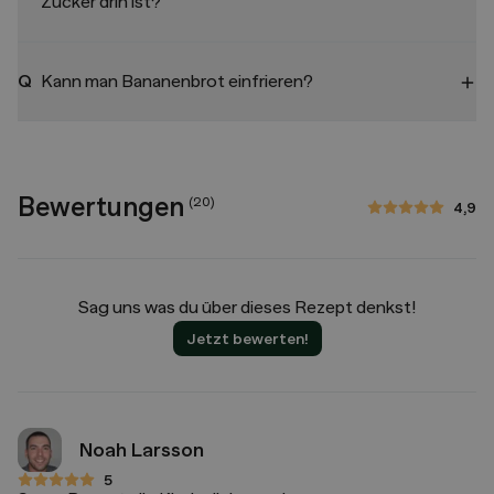
Zucker drin ist?
Q
Kann man Bananenbrot einfrieren?
Bewertungen
(
20
)
4,9
4,9 von 5 Sternen
Sag uns was du über dieses Rezept denkst!
Jetzt bewerten!
Noah Larsson
5
5 von 5 Sternen