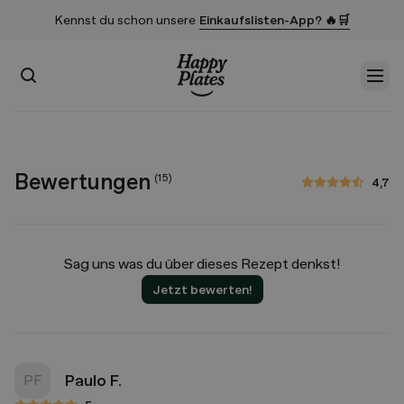
Kennst du schon unsere
Einkaufslisten-App? 🔥🛒
Suchen
Men
Startseite
Bewertungen
(
15
)
4,7
4,7 von 5 Sternen
Sag uns was du über dieses Rezept denkst!
Jetzt bewerten!
Paulo F.
PF