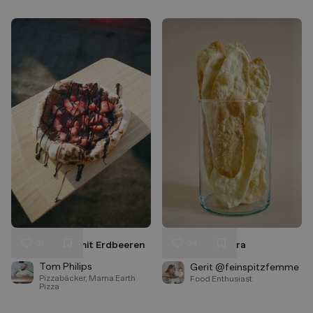
31
34
Schoko-Pizza mit Erdbeeren
Lingue di Suocera
Liken
Liken
Speichern
Speichern
Tom Philips
Gerit @feinspitzfemme
Pizzabäcker, Mama Earth
Food Enthusiast
Pizza