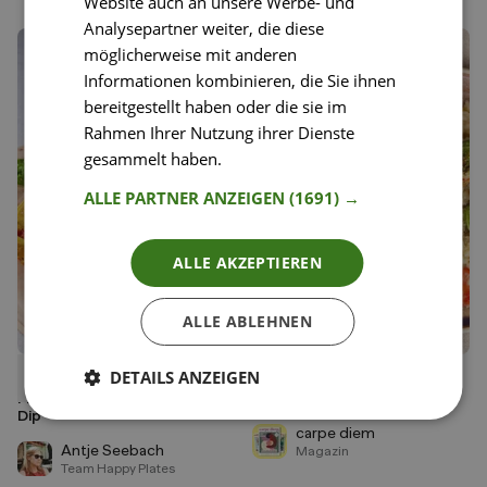
Website auch an unsere Werbe- und
Analysepartner weiter, die diese
möglicherweise mit anderen
Informationen kombinieren, die Sie ihnen
bereitgestellt haben oder die sie im
Rahmen Ihrer Nutzung ihrer Dienste
gesammelt haben.
Weitere Informationen
ALLE PARTNER ANZEIGEN
(1691) →
ALLE AKZEPTIEREN
ALLE ABLEHNEN
DETAILS ANZEIGEN
40
19
Vegane Spinat-Tomaten-
carpe diem Challenge -
Liken
Liken
Frittata mit Joghurt-Pesto-
Veganes Gemüserisotto
Speichern
Speichern
Dip
carpe diem
Antje Seebach
Magazin
Team Happy Plates