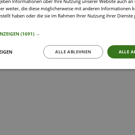
 geben Informationen über Ihre Nutzung unserer Website auch an
So funktioniert’s
er weiter, die diese möglicherweise mit anderen Informationen k
estellt haben oder die sie im Rahmen Ihrer Nutzung ihrer Dienst
nformationen
ANZEIGEN
(1691) →
EIGEN
ALLE ABLEHNEN
ALLE A