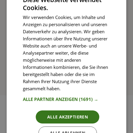
Cookies.
Kochen und Genießen
Wir verwenden Cookies, um Inhalte und
Rezepte mit einfachen Schritt-für-Schritt-
Anzeigen zu personalisieren und unseren
Anleitungen nachkochen
Datenverkehr zu analysieren. Wir geben
Informationen über Ihre Nutzung unserer
Website auch an unsere Werbe- und
Analysepartner weiter, die diese
So funktioniert’s
möglicherweise mit anderen
Informationen kombinieren, die Sie ihnen
bereitgestellt haben oder die sie im
Rahmen Ihrer Nutzung ihrer Dienste
gesammelt haben.
Weitere Informationen
ALLE PARTNER ANZEIGEN
(1691) →
ALLE AKZEPTIEREN
ALLE ABLEHNEN