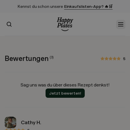
Kennst du schon unsere
Einkaufslisten-App? 🔥🛒
Suchen
Men
Startseite
Bewertungen
(
3
)
5
5 von 5 Sternen
Sag uns was du über dieses Rezept denkst!
Jetzt bewerten!
Cathy H.