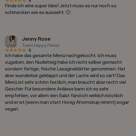
5
5 von 5 Sternen
Finde ich eine super Idee! Jetzt muss es nur noch so
schmecken wie es aussieht. 🙂
Jenny Rose
Team Happy Plates
5
5 von 5 Sternen
Ich habe das gesamte Menü nachgekocht. Ich muss
zugeben, den Nudelteig habe ich nicht selber gemacht
sondern fertige, frische Lasagneblätter genommen. Hat
aber wunderbar geklappt und der Lachs wird so zart! Das
Menü ist sehr schön festlich, man braucht aber recht viel
Geschirr. Für besondere Anlässe kann ich es sehr
empfehlen, vor allem den Salat fand ich wirklich köstlich
und er ist (wenn man statt Honig Ahornsirup nimmt) sogar
vegan.