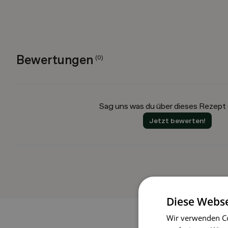
Bewertungen
(
0
)
Sag uns was du über dieses Rezept
Jetzt bewerten!
Diese Webse
Wir verwenden Co