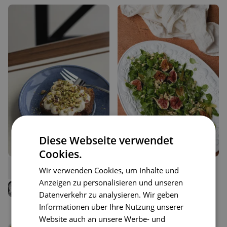
Diese Webseite verwendet
Cookies.
17
16
Carrot Cake
Simple Fall Salad with Figs
Wir verwenden Cookies, um Inhalte und
Liken
Liken
and Roasted Leeks
Speichern
Speichern
Anzeigen zu personalisieren und unseren
Tea Toikkanen
Datenverkehr zu analysieren. Wir geben
Tea Toikkanen
Informationen über Ihre Nutzung unserer
Website auch an unsere Werbe- und