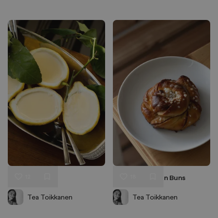
12
18
Lemon Posset
Vegan Cinnamon Buns
Liken
Liken
Speichern
Speichern
Tea Toikkanen
Tea Toikkanen