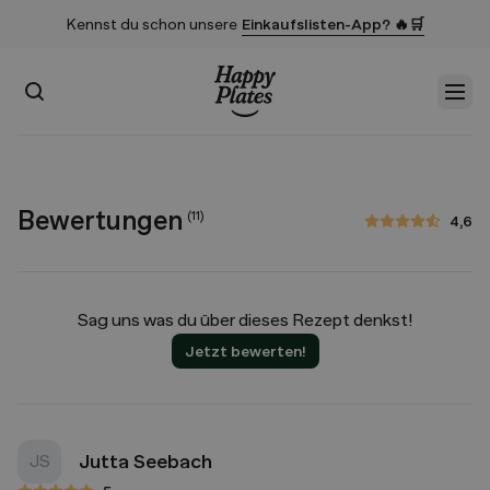
Kennst du schon unsere
Einkaufslisten-App? 🔥🛒
Suchen
Men
Startseite
Bewertungen
(
11
)
4,6
4,6 von 5 Sternen
Sag uns was du über dieses Rezept denkst!
Jetzt bewerten!
Jutta Seebach
JS