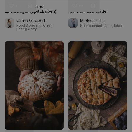
38
22
Zuckerfreie vegane
Krapfen mit
Liken
Liken
Linzeraugen (Spitzbuben)
Marillenmarmelade
Speichern
Speichern
Carina Geppert
Michaela Titz
Food Bloggerin, Clean
Kochbuchautorin, littlebee
Eating Carry