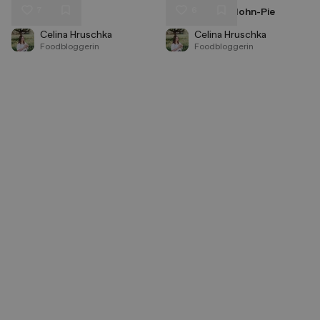
7
6
Kürbisbrot
Zwetschken-Mohn-Pie
Liken
Liken
Speichern
Speichern
Celina Hruschka
Celina Hruschka
Foodbloggerin
Foodbloggerin