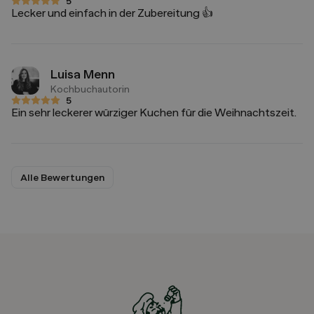
5
5 von 5 Sternen
Lecker und einfach in der Zubereitung 👍
Luisa Menn
Kochbuchautorin
5
5 von 5 Sternen
Ein sehr leckerer würziger Kuchen für die Weihnachtszeit.
Alle Bewertungen