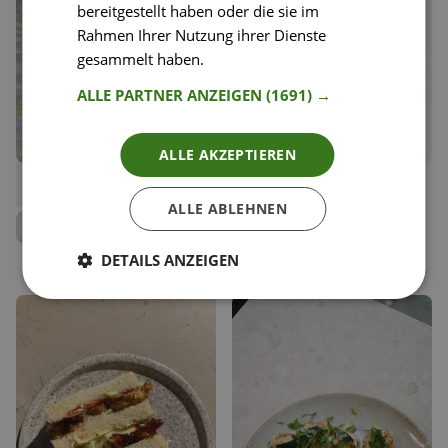
bereitgestellt haben oder die sie im
Rahmen Ihrer Nutzung ihrer Dienste
gesammelt haben.
Weitere Informationen
ALLE PARTNER ANZEIGEN
(1691) →
ALLE AKZEPTIEREN
23
19
Lachs - Wafu - Trüffel
Rindercarpaccio mit
Liken
Liken
Limetten-Shiso-Dressing
Speichern
Speichern
ALLE ABLEHNEN
Eddi Dimant
Eddi Dimant
Küchenchef Mochi
Küchenchef Mochi
DETAILS ANZEIGEN