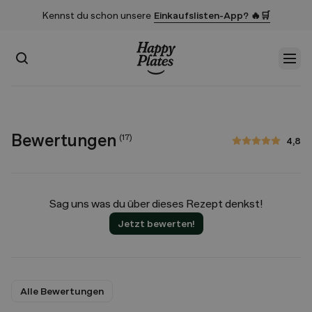
Kennst du schon unsere
Einkaufslisten-App? 🔥🛒
Suchen
Men
Startseite
Bewertungen
(
17
)
4,8
4,8 von 5 Sternen
Sag uns was du über dieses Rezept denkst!
Jetzt bewerten!
Alle Bewertungen