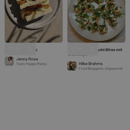
39
22
Pilz Katsu Sando
Vegan Crispy Sushi Bites mit
Liken
Liken
Chili Mayo
Speichern
Speichern
Jenny Rose
Hilke Brahms
Team Happy Plates
Food Bloggerin, hilgourmet