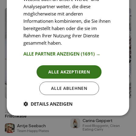
Analysepartner weiter, die diese
möglicherweise mit anderen
Informationen kombinieren, die Sie ihnen
bereitgestellt haben oder die sie im
Rahmen Ihrer Nutzung ihrer Dienste
gesammelt haben.
Weitere Informationen
ALLE PARTNER ANZEIGEN
(1691) →
ALLE AKZEPTIEREN
ALLE ABLEHNEN
DETAILS ANZEIGEN
45
44
Veganes Smörrebröd mit
Zuckerfreie vegane
Liken
Liken
Karottenlachs und Cashew-
Rumkugeln
Speichern
Speichern
Frischkäse
Carina Geppert
Antje Seebach
Food Bloggerin, Clean
Eating Carry
Team Happy Plates