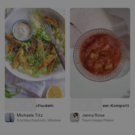
21
25
Bärlauch-Schupfnudeln
Rhabarber-Erdbeer-Kompott
Liken
Liken
Speichern
Speichern
Michaela Titz
Jenny Rose
Kochbuchautorin, littlebee
Team Happy Plates