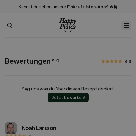
Kennst du schon unsere
Einkaufslisten-App? 🔥🛒
Suchen
Men
Startseite
Bewertungen
(
22
)
4,8
4,8 von 5 Sternen
Sag uns was du über dieses Rezept denkst!
Jetzt bewerten!
Noah Larsson