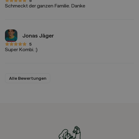
5
5 von 5 Sternen
Schmeckt der ganzen Familie. Danke
Jonas Jäger
5
5 von 5 Sternen
Super Kombi. :)
Alle Bewertungen