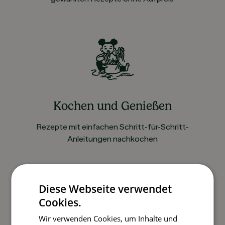
Kochen und Genießen
Rezepte mit einfachen Schritt-für-Schritt-
Anleitungen nachkochen
So funktioniert’s
Diese Webseite verwendet
Cookies.
Wir verwenden Cookies, um Inhalte und