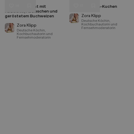
14
17
Rote-Bete-Salat mit
Zimtschnecken-Kuchen
Liken
Liken
Radicchio, Radieschen und
Speichern
Speichern
Zora Klipp
geröstetem Buchweizen
Deutsche Köchin,
Kochbuchautorin und
Zora Klipp
Fernsehmoderatorin
Deutsche Köchin,
Kochbuchautorin und
Fernsehmoderatorin