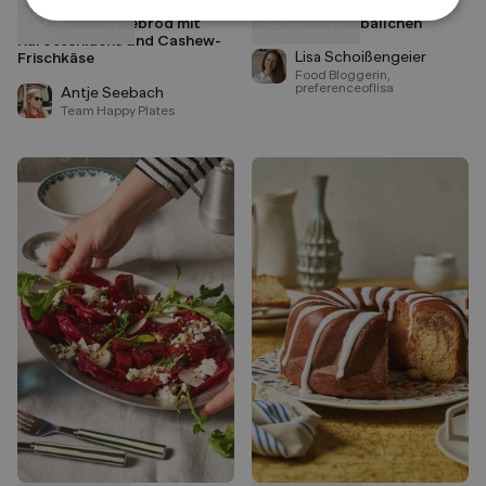
45
11
Veganes Smörrebröd mit
Vegane Fleischbällchen
Liken
Liken
Karottenlachs und Cashew-
Speichern
Speichern
Lisa Schoißengeier
Frischkäse
Food Bloggerin,
preferenceoflisa
Antje Seebach
Team Happy Plates