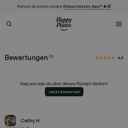
Kennst du schon unsere
Einkaufslisten-App? 🔥🛒
Suchen
Men
Startseite
Bewertungen
(
5
)
4,8
4,8 von 5 Sternen
Sag uns was du über dieses Rezept denkst!
Jetzt bewerten!
Cathy H.