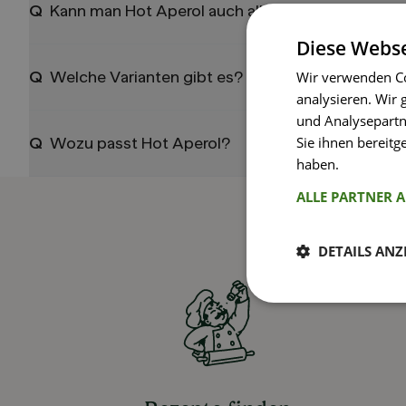
Q
Kann man Hot Aperol auch alkoholfrei machen?
Diese Webse
Q
Welche Varianten gibt es?
Wir verwenden Co
analysieren. Wir
und Analysepartn
Sie ihnen bereitg
Q
Wozu passt Hot Aperol?
haben.
Weitere I
ALLE PARTNER 
DETAILS ANZ