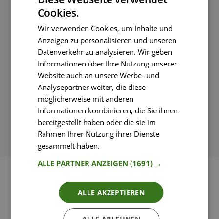
Cookies.
Kochen und Genießen
Wir verwenden Cookies, um Inhalte und
Rezepte mit einfachen Schritt-für-Schritt-
Anzeigen zu personalisieren und unseren
Anleitungen nachkochen
Datenverkehr zu analysieren. Wir geben
Informationen über Ihre Nutzung unserer
Website auch an unsere Werbe- und
Analysepartner weiter, die diese
So funktioniert’s
möglicherweise mit anderen
Informationen kombinieren, die Sie ihnen
bereitgestellt haben oder die sie im
Rahmen Ihrer Nutzung ihrer Dienste
gesammelt haben.
Weitere Informationen
ALLE PARTNER ANZEIGEN
(1691) →
ALLE AKZEPTIEREN
ALLE ABLEHNEN