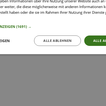
 geben Informationen über Ihre Nutzung unserer Website auch an
So funktioniert’s
er weiter, die diese möglicherweise mit anderen Informationen k
estellt haben oder die sie im Rahmen Ihrer Nutzung ihrer Dienst
nformationen
ANZEIGEN
(1691) →
EIGEN
ALLE ABLEHNEN
ALLE A