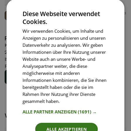
Liken
Liken
Feigen
Speichern
Speichern
Mateo Zielonka
Diese Webseite verwendet
Mateo Zielonka
britisch-polnischer Koch und
Pastakünstler
britisch-polnischer Koch und
Cookies.
Pastakünstler
Wir verwenden Cookies, um Inhalte und
Pasta Pronto!
Anzeigen zu personalisieren und unseren
Datenverkehr zu analysieren. Wir geben
Knesebeck Verlag
(
Herausgeber
)
Informationen über Ihre Nutzung unserer
26,00 €
Website auch an unsere Werbe- und
ISBN
978-3-98962-057-5
Analysepartner weiter, die diese
Februar 2026
möglicherweise mit anderen
Buch kaufen
Informationen kombinieren, die Sie ihnen
bereitgestellt haben oder die sie im
Rahmen Ihrer Nutzung ihrer Dienste
gesammelt haben.
Weitere Informationen
ALLE PARTNER ANZEIGEN
(1691) →
Weitere Kochbücher
ALLE AKZEPTIEREN