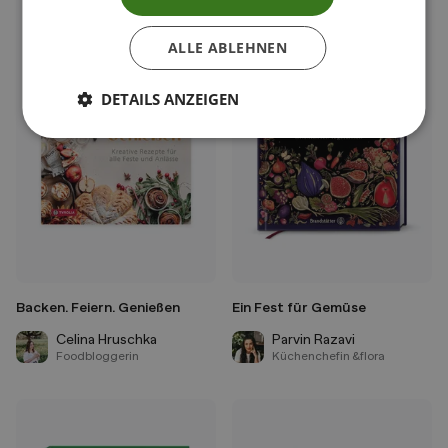
ALLE ABLEHNEN
DETAILS ANZEIGEN
Backen. Feiern. Genießen
Ein Fest für Gemüse
Celina Hruschka
Parvin Razavi
Foodbloggerin
Küchenchefin &flora