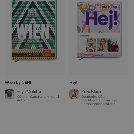
Wien by NENI
Hej!
Haya Molcho
Zora Klipp
Köchin, Gastronomin und
Deutsche Köchin,
Autorin
Kochbuchautorin und
Fernsehmoderatorin